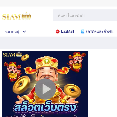
LazMall
เครดิตและตั๋วเงิน
หมวดหมู่