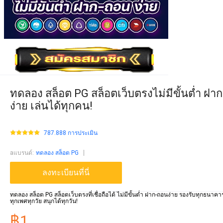
ทดลอง สล็อต PG สล็อตเว็บตรงไม่มีขั้นต่ำ ฝา
ง่าย เล่นได้ทุกคน!
787.888 การประเมิน
aแบรนด์
:
ทดลอง สล็อต PG
ลงทะเบียนที่นี่
ทดลอง สล็อต PG สล็อตเว็บตรงที่เชื่อถือได้ ไม่มีขั้นต่ำ ฝาก-ถอนง่าย รองรับทุกธนาคาร
ทุกเพศทุกวัย สนุกได้ทุกวัน!
฿1