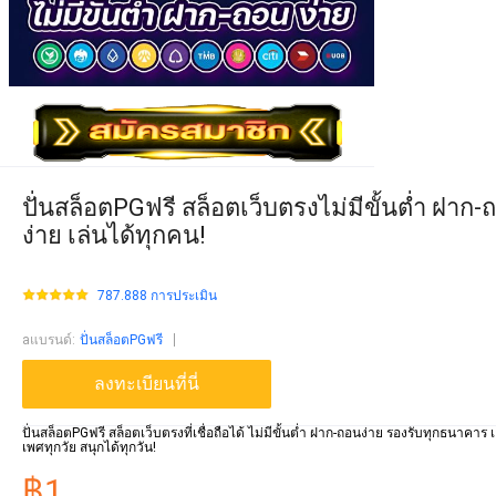
ปั่นสล็อตPGฟรี สล็อตเว็บตรงไม่มีขั้นต่ำ ฝาก-
ง่าย เล่นได้ทุกคน!
787.888 การประเมิน
aแบรนด์
:
ปั่นสล็อตPGฟรี
ลงทะเบียนที่นี่
ปั่นสล็อตPGฟรี สล็อตเว็บตรงที่เชื่อถือได้ ไม่มีขั้นต่ำ ฝาก-ถอนง่าย รองรับทุกธนาคาร เ
เพศทุกวัย สนุกได้ทุกวัน!
฿1