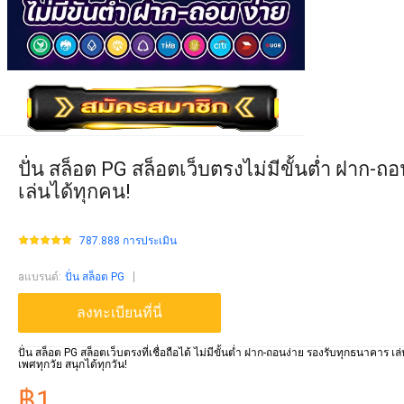
ปั่น สล็อต PG สล็อตเว็บตรงไม่มีขั้นต่ำ ฝาก-ถอ
เล่นได้ทุกคน!
787.888 การประเมิน
aแบรนด์
:
ปั่น สล็อต PG
ลงทะเบียนที่นี่
ปั่น สล็อต PG สล็อตเว็บตรงที่เชื่อถือได้ ไม่มีขั้นต่ำ ฝาก-ถอนง่าย รองรับทุกธนาคาร เล่
เพศทุกวัย สนุกได้ทุกวัน!
฿1