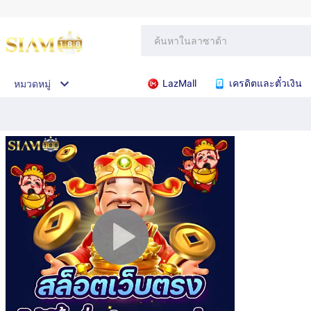
LazMall
เครดิตและตั๋วเงิน
หมวดหมู่