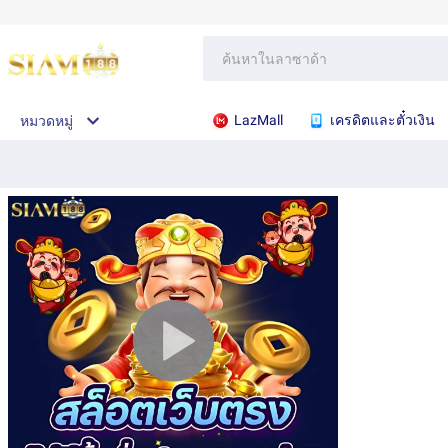
LazMall
เครดิตและตั๋วเงิน
หมวดหมู่