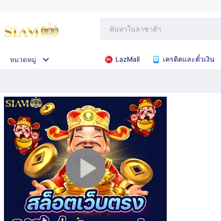
LazMall
เครดิตและตั๋วเงิน
หมวดหมู่