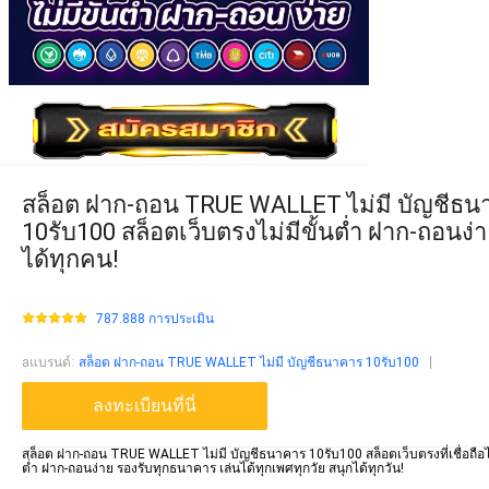
สล็อต ฝาก-ถอน TRUE WALLET ไม่มี บัญชีธน
10รับ100 สล็อตเว็บตรงไม่มีขั้นต่ำ ฝาก-ถอนง่า
ได้ทุกคน!
787.888 การประเมิน
aแบรนด์
:
สล็อต ฝาก-ถอน TRUE WALLET ไม่มี บัญชีธนาคาร 10รับ100
ลงทะเบียนที่นี่
สล็อต ฝาก-ถอน TRUE WALLET ไม่มี บัญชีธนาคาร 10รับ100 สล็อตเว็บตรงที่เชื่อถือได้
ต่ำ ฝาก-ถอนง่าย รองรับทุกธนาคาร เล่นได้ทุกเพศทุกวัย สนุกได้ทุกวัน!