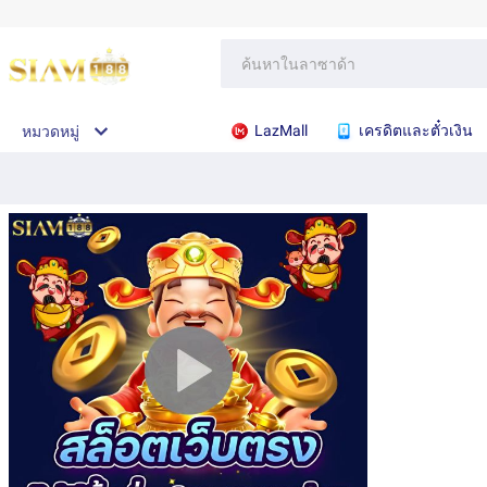
LazMall
เครดิตและตั๋วเงิน
หมวดหมู่