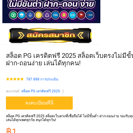
สล็อต PG เครดิตฟรี 2025 สล็อตเว็บตรงไม่มีขั้
ฝาก-ถอนง่าย เล่นได้ทุกคน!
787.888 การประเมิน
aแบรนด์
:
สล็อต PG เครดิตฟรี 2025
ลงทะเบียนที่นี่
สล็อต PG เครดิตฟรี 2025 สล็อตเว็บตรงที่เชื่อถือได้ ไม่มีขั้นต่ำ ฝาก-ถอนง่าย รองรั
เล่นได้ทุกเพศทุกวัย สนุกได้ทุกวัน!
฿1