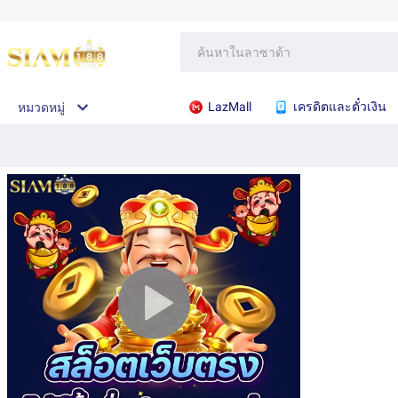
LazMall
เครดิตและตั๋วเงิน
หมวดหมู่