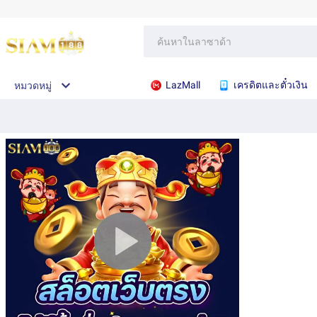
LazMall
เครดิตและตั๋วเงิน
หมวดหมู่