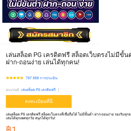
เล่นสล็อต PG เครดิตฟรี สล็อตเว็บตรงไม่มีขั้นต
ฝาก-ถอนง่าย เล่นได้ทุกคน!
787.888 การประเมิน
aแบรนด์
:
เล่นสล็อต PG เครดิตฟรี
ลงทะเบียนที่นี่
เล่นสล็อต PG เครดิตฟรี สล็อตเว็บตรงที่เชื่อถือได้ ไม่มีขั้นต่ำ ฝาก-ถอนง่าย รองรับทุ
เล่นได้ทุกเพศทุกวัย สนุกได้ทุกวัน!
฿1