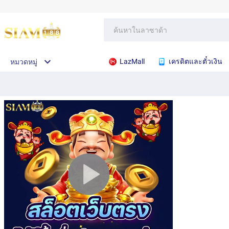
LazMall
เครดิตและตั๋วเงิน
หมวดหมู่