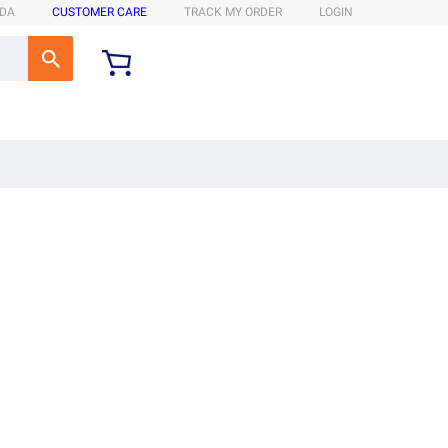
ADA
CUSTOMER CARE
TRACK MY ORDER
LOGIN