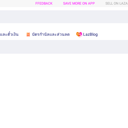
FFEDBACK
SAVE MORE ON APP
SELL ON LAZ
และตั๋วเงิน
บัตรกำนัลและส่วนลด
LazBlog