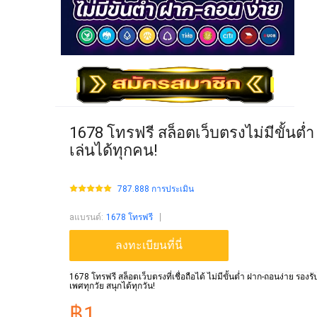
1678 โทรฟรี สล็อตเว็บตรงไม่มีขั้นต่
เล่นได้ทุกคน!
787.888 การประเมิน
aแบรนด์
:
1678 โทรฟรี
ลงทะเบียนที่นี่
1678 โทรฟรี สล็อตเว็บตรงที่เชื่อถือได้ ไม่มีขั้นต่ำ ฝาก-ถอนง่าย รองร
เพศทุกวัย สนุกได้ทุกวัน!
฿1