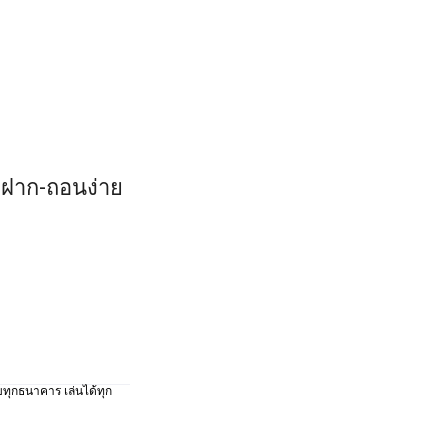
ำ ฝาก-ถอนง่าย
ับทุกธนาคาร เล่นได้ทุก