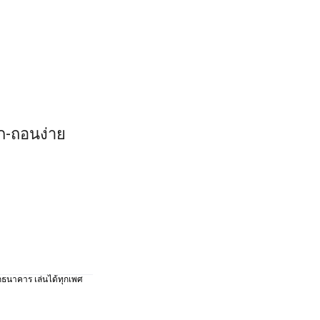
าก-ถอนง่าย
ทุกธนาคาร เล่นได้ทุกเพศ