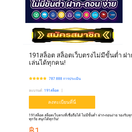
191สล็อต สล็อตเว็บตรงไม่มีขั้นต่ำ ฝ
เล่นได้ทุกคน!
787.888 การประเมิน
aแบรนด์
:
191สล็อต
ลงทะเบียนที่นี่
191สล็อต สล็อตเว็บตรงที่เชื่อถือได้ ไม่มีขั้นต่ำ ฝาก-ถอนง่าย รองรับ
ทุกวัย สนุกได้ทุกวัน!
฿1