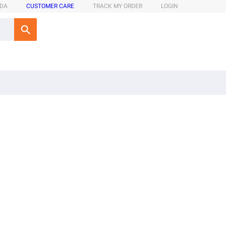
ADA
CUSTOMER CARE
TRACK MY ORDER
LOGIN