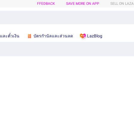
FFEDBACK
SAVE MORE ON APP
SELL ON LAZ
และตั๋วเงิน
บัตรกำนัลและส่วนลด
LazBlog