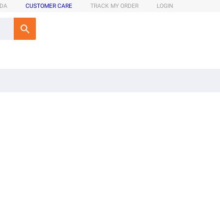
ADA
CUSTOMER CARE
TRACK MY ORDER
LOGIN