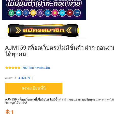
AJM159 สล็อตเว็บตรงไม่มีขั้นต่ำ ฝาก-ถอนง่าย
ได้ทุกคน!
787.888 การประเมิน
aแบรนด์
:
AJM159
ลงทะเบียนที่นี่
AJM159 สล็อตเว็บตรงที่เชื่อถือได้ ไม่มีขั้นต่ำ ฝาก-ถอนง่าย รองรับทุกธนาคาร เล่นได
วัย สนุกได้ทุกวัน!
฿1