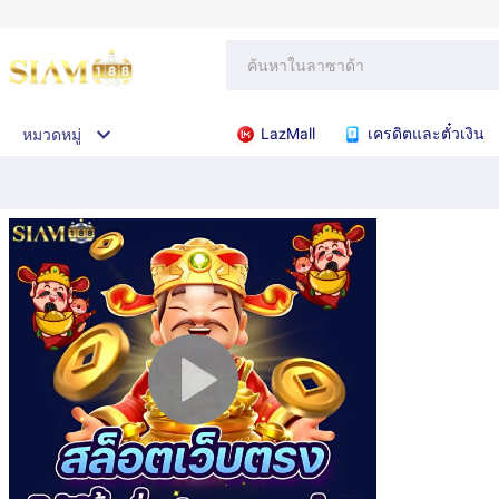
LazMall
เครดิตและตั๋วเงิน
หมวดหมู่