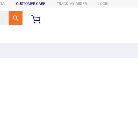
ADA
CUSTOMER CARE
TRACK MY ORDER
LOGIN