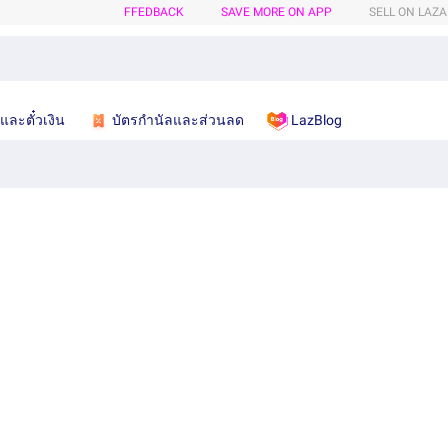
FFEDBACK
SAVE MORE ON APP
SELL ON LAZ
และตั๋วเงิน
บัตรกำนัลและส่วนลด
LazBlog