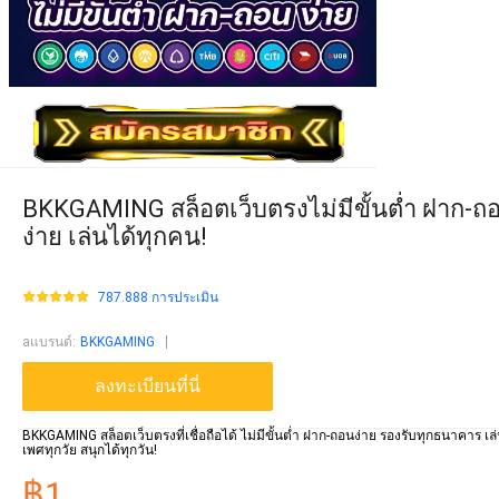
BKKGAMING สล็อตเว็บตรงไม่มีขั้นต่ำ ฝาก-ถ
ง่าย เล่นได้ทุกคน!
787.888 การประเมิน
aแบรนด์
:
BKKGAMING
ลงทะเบียนที่นี่
BKKGAMING สล็อตเว็บตรงที่เชื่อถือได้ ไม่มีขั้นต่ำ ฝาก-ถอนง่าย รองรับทุกธนาคาร เล่
เพศทุกวัย สนุกได้ทุกวัน!
฿1