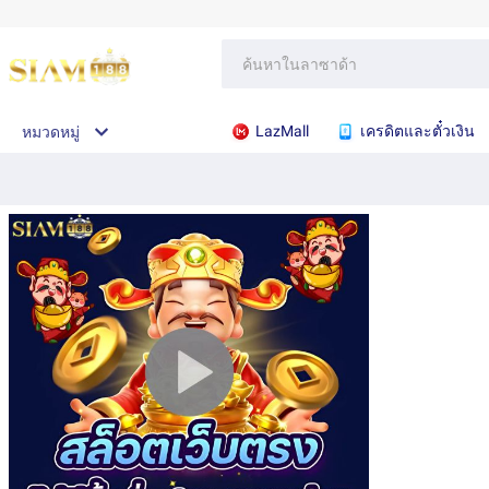
LazMall
เครดิตและตั๋วเงิน
หมวดหมู่