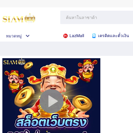
LazMall
เครดิตและตั๋วเงิน
หมวดหมู่