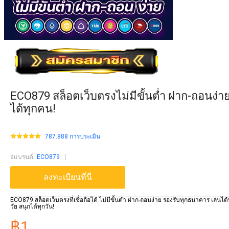
ECO879 สล็อตเว็บตรงไม่มีขั้นต่ำ ฝาก-ถอนง่าย
ได้ทุกคน!
787.888 การประเมิน
aแบรนด์
:
ECO879
ลงทะเบียนที่นี่
ECO879 สล็อตเว็บตรงที่เชื่อถือได้ ไม่มีขั้นต่ำ ฝาก-ถอนง่าย รองรับทุกธนาคาร เล่นได
วัย สนุกได้ทุกวัน!
฿1