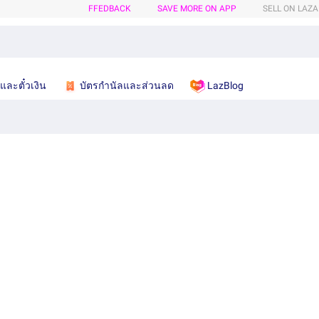
FFEDBACK
SAVE MORE ON APP
SELL ON LAZ
และตั๋วเงิน
บัตรกำนัลและส่วนลด
LazBlog