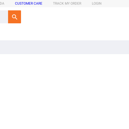
ADA
CUSTOMER CARE
TRACK MY ORDER
LOGIN