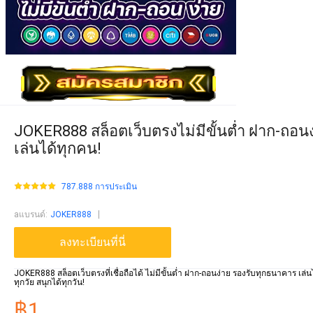
JOKER888 สล็อตเว็บตรงไม่มีขั้นต่ำ ฝาก-ถอนง
เล่นได้ทุกคน!
787.888 การประเมิน
aแบรนด์
:
JOKER888
ลงทะเบียนที่นี่
JOKER888 สล็อตเว็บตรงที่เชื่อถือได้ ไม่มีขั้นต่ำ ฝาก-ถอนง่าย รองรับทุกธนาคาร เล่น
ทุกวัย สนุกได้ทุกวัน!
฿1