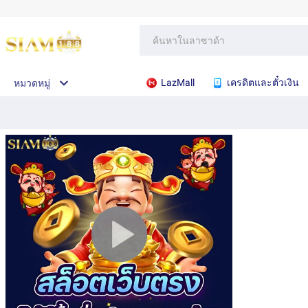
LazMall
เครดิตและตั๋วเงิน
หมวดหมู่