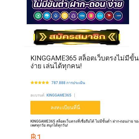
KINGGAME365 สล็อตเว็บตรงไม่มีขั้น
ง่าย เล่นได้ทุกคน!
787.888 การประเมิน
aแบรนด์
:
KINGGAME365
ลงทะเบียนที่นี่
KINGGAME365 สล็อตเว็บตรงที่เชื่อถือได้ ไม่มีขั้นต่ำ ฝาก-ถอนง่าย รอ
เพศทุกวัย สนุกได้ทุกวัน!
฿1