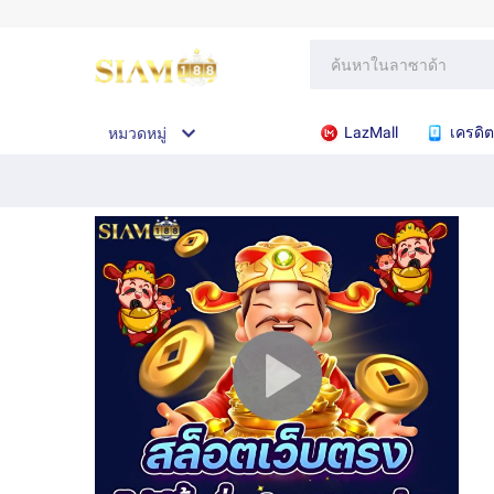
LazMall
เครดิต
หมวดหมู่