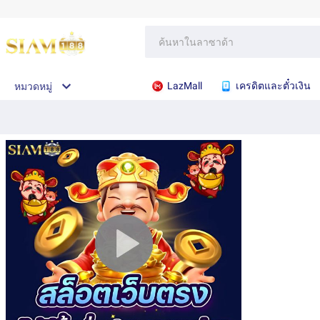
LazMall
เครดิตและตั๋วเงิน
หมวดหมู่