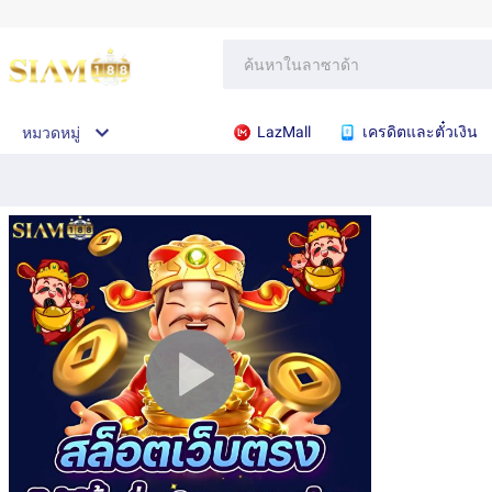
LazMall
เครดิตและตั๋วเงิน
หมวดหมู่