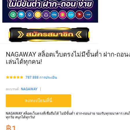
NAGAWAY สล็อตเว็บตรงไม่มีขั้นต่ำ ฝาก-ถอนง
เล่นได้ทุกคน!
787.888 การประเมิน
aแบรนด์
:
NAGAWAY
ลงทะเบียนที่นี่
NAGAWAY สล็อตเว็บตรงที่เชื่อถือได้ ไม่มีขั้นต่ำ ฝาก-ถอนง่าย รองรับทุกธนาคาร เล่น
ทุกวัย สนุกได้ทุกวัน!
฿1