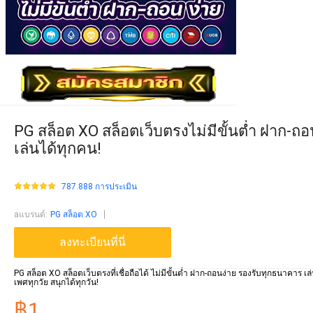
PG สล็อต XO สล็อตเว็บตรงไม่มีขั้นต่ำ ฝาก-ถอ
เล่นได้ทุกคน!
787.888 การประเมิน
aแบรนด์
:
PG สล็อต XO
ลงทะเบียนที่นี่
PG สล็อต XO สล็อตเว็บตรงที่เชื่อถือได้ ไม่มีขั้นต่ำ ฝาก-ถอนง่าย รองรับทุกธนาคาร เล่
เพศทุกวัย สนุกได้ทุกวัน!
฿1