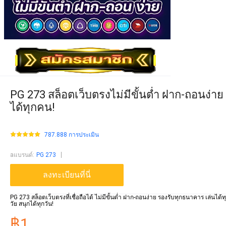
PG 273 สล็อตเว็บตรงไม่มีขั้นต่ำ ฝาก-ถอนง่าย 
ได้ทุกคน!
787.888 การประเมิน
aแบรนด์
:
PG 273
ลงทะเบียนที่นี่
PG 273 สล็อตเว็บตรงที่เชื่อถือได้ ไม่มีขั้นต่ำ ฝาก-ถอนง่าย รองรับทุกธนาคาร เล่นได้
วัย สนุกได้ทุกวัน!
฿1