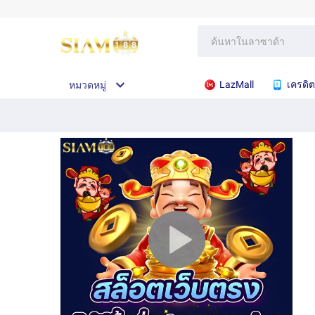
LazMall
เครดิต
หมวดหมู่