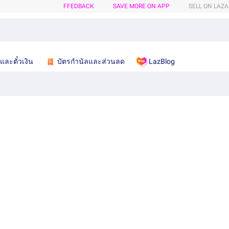
FFEDBACK
SAVE MORE ON APP
SELL ON LAZ
และตั๋วเงิน
บัตรกำนัลและส่วนลด
LazBlog