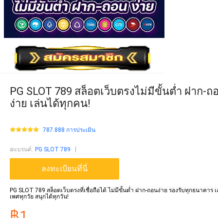
PG SLOT 789 สล็อตเว็บตรงไม่มีขั้นต่ำ ฝาก-ถ
ง่าย เล่นได้ทุกคน!
787.888 การประเมิน
aแบรนด์
:
PG SLOT 789
ลงทะเบียนที่นี่
PG SLOT 789 สล็อตเว็บตรงที่เชื่อถือได้ ไม่มีขั้นต่ำ ฝาก-ถอนง่าย รองรับทุกธนาคาร เล
เพศทุกวัย สนุกได้ทุกวัน!
฿1