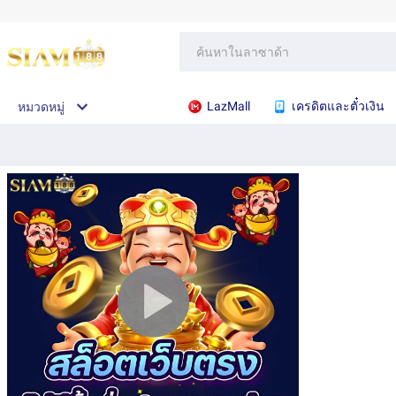
LazMall
เครดิตและตั๋วเงิน
หมวดหมู่