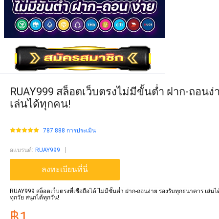
RUAY999 สล็อตเว็บตรงไม่มีขั้นต่ำ ฝาก-ถอนง่
เล่นได้ทุกคน!
787.888 การประเมิน
aแบรนด์
:
RUAY999
ลงทะเบียนที่นี่
RUAY999 สล็อตเว็บตรงที่เชื่อถือได้ ไม่มีขั้นต่ำ ฝาก-ถอนง่าย รองรับทุกธนาคาร เล่นไ
ทุกวัย สนุกได้ทุกวัน!
฿1