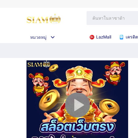
LazMall
เครดิต
หมวดหมู่