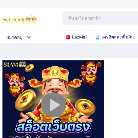
LazMall
เครดิตและตั๋วเงิน
หมวดหมู่