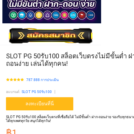
SLOT PG 50รับ100 สล็อตเว็บตรงไม่มีขั้นต่ำ ฝ
ถอนง่าย เล่นได้ทุกคน!
787.888 การประเมิน
aแบรนด์
:
SLOT PG 50รับ100
ลงทะเบียนที่นี่
SLOT PG 50รับ100 สล็อตเว็บตรงที่เชื่อถือได้ ไม่มีขั้นต่ำ ฝาก-ถอนง่าย รองรับทุกธนา
ได้ทุกเพศทุกวัย สนุกได้ทุกวัน!
฿1