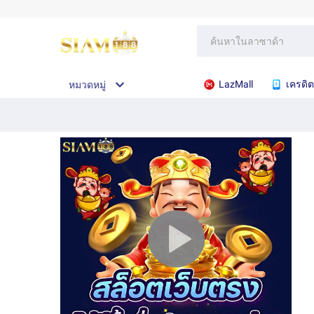
LazMall
เครดิต
หมวดหมู่