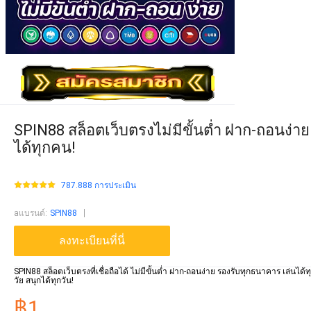
SPIN88 สล็อตเว็บตรงไม่มีขั้นต่ำ ฝาก-ถอนง่าย
ได้ทุกคน!
787.888 การประเมิน
aแบรนด์
:
SPIN88
ลงทะเบียนที่นี่
SPIN88 สล็อตเว็บตรงที่เชื่อถือได้ ไม่มีขั้นต่ำ ฝาก-ถอนง่าย รองรับทุกธนาคาร เล่นได้
วัย สนุกได้ทุกวัน!
฿1