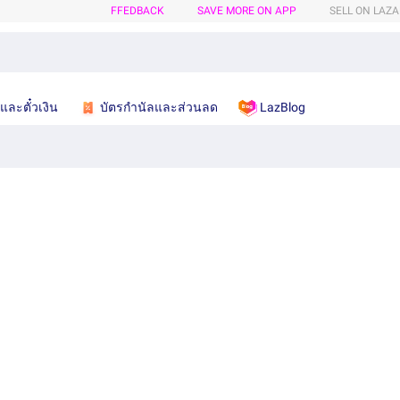
FFEDBACK
SAVE MORE ON APP
SELL ON LAZ
และตั๋วเงิน
บัตรกำนัลและส่วนลด
LazBlog