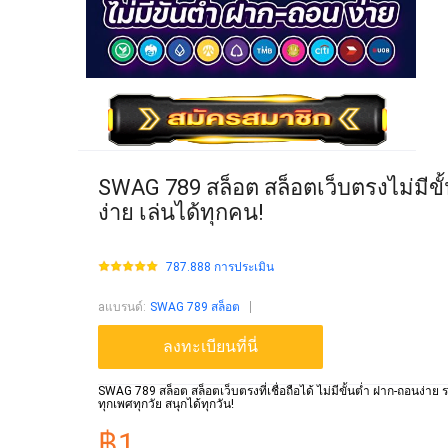
SWAG 789 สล็อต สล็อตเว็บตรงไม่มีขั
ง่าย เล่นได้ทุกคน!
787.888 การประเมิน
aแบรนด์
:
SWAG 789 สล็อต
ลงทะเบียนที่นี่
SWAG 789 สล็อต สล็อตเว็บตรงที่เชื่อถือได้ ไม่มีขั้นต่ำ ฝาก-ถอนง่าย
ทุกเพศทุกวัย สนุกได้ทุกวัน!
฿1