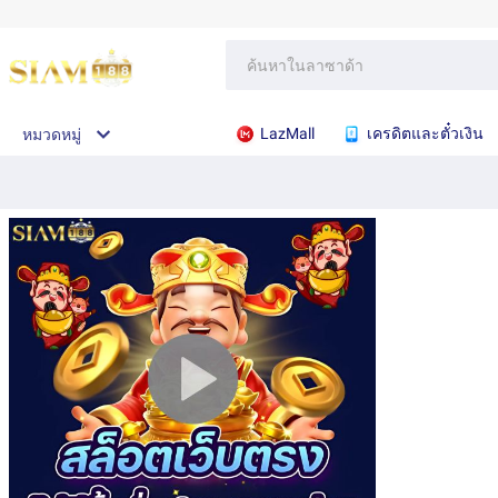
LazMall
เครดิตและตั๋วเงิน
หมวดหมู่