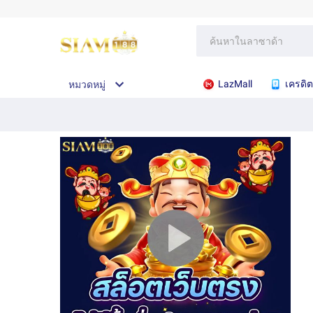
LazMall
เครดิต
หมวดหมู่