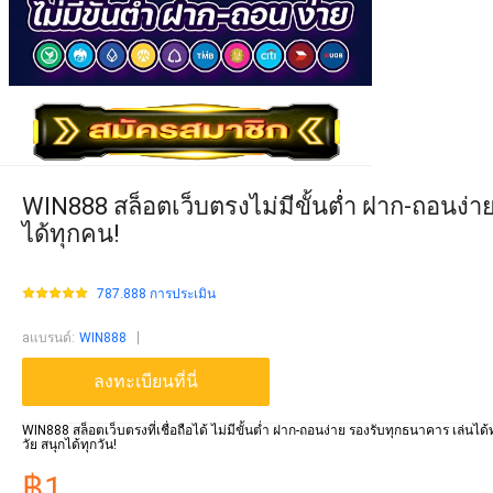
WIN888 สล็อตเว็บตรงไม่มีขั้นต่ำ ฝาก-ถอนง่าย
ได้ทุกคน!
787.888 การประเมิน
aแบรนด์
:
WIN888
ลงทะเบียนที่นี่
WIN888 สล็อตเว็บตรงที่เชื่อถือได้ ไม่มีขั้นต่ำ ฝาก-ถอนง่าย รองรับทุกธนาคาร เล่นได้
วัย สนุกได้ทุกวัน!
฿1