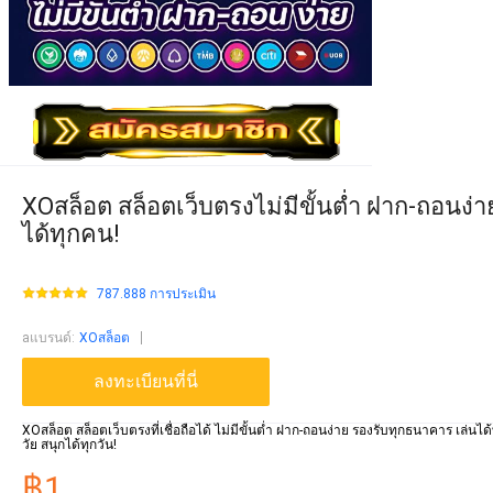
XOสล็อต สล็อตเว็บตรงไม่มีขั้นต่ำ ฝาก-ถอนง่าย
ได้ทุกคน!
787.888 การประเมิน
aแบรนด์
:
XOสล็อต
ลงทะเบียนที่นี่
XOสล็อต สล็อตเว็บตรงที่เชื่อถือได้ ไม่มีขั้นต่ำ ฝาก-ถอนง่าย รองรับทุกธนาคาร เล่นได
วัย สนุกได้ทุกวัน!
฿1